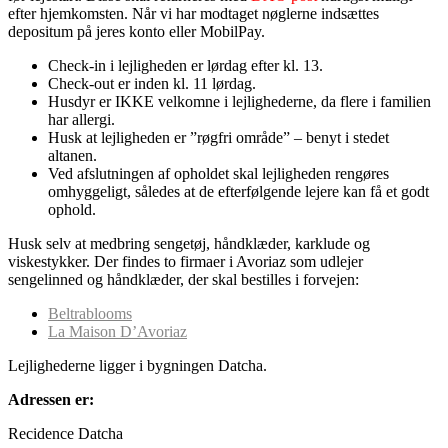
efter hjemkomsten. Når vi har modtaget nøglerne indsættes
depositum på jeres konto eller MobilPay.
Check-in i lejligheden er lørdag efter kl. 13.
Check-out er inden kl. 11 lørdag.
Husdyr er IKKE velkomne i lejlighederne, da flere i familien
har allergi.
Husk at lejligheden er ”røgfri område” – benyt i stedet
altanen.
Ved afslutningen af opholdet skal lejligheden rengøres
omhyggeligt, således at de efterfølgende lejere kan få et godt
ophold.
Husk selv at medbring sengetøj, håndklæder, karklude og
viskestykker. Der findes to firmaer i Avoriaz som udlejer
sengelinned og håndklæder, der skal bestilles i forvejen:
Beltrablooms
La Maison D’Avoriaz
Lejlighederne ligger i bygningen Datcha.
Adressen er:
Recidence Datcha