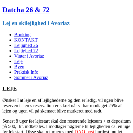
Datcha 26 & 72
Lej en skilejlighed i Avoriaz
Booking
KONTAKT
Lejlighed 26
Lejlighed 72
Vinter i Avoriaz
Leje
Byen
Praktisk Info
Sommer i Avoriaz
LEJE
Ønsker I at leje en af lejlighederne og den er ledig, vil ugen blive
reserveret. Jeres reservation er sikret når vi har modtaget 25% af
lejen og ugen vil på skemaet blive markeret med rødt.
Senest 8 uger før lejestart skal den resterende lejesum + et depositum
på 500,- kr. indbetales. I modtager nøglerne til lejligheden ca. en uge
før lejestart. Disse skal returneres med
DAO post
hurtigst muligt